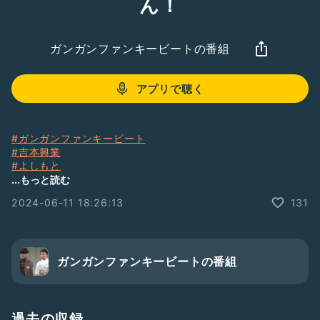
ん！
ガンガンファンキービートの番組
アプリで聴く
#ガンガンファンキービート
#吉本興業
#よしもと
#大阪
...もっと読む
#大阪よしもと
2024-06-11 18:26:13
131
#お笑い
#芸人
#コンビ
#ハリキリちゃん
#メニー
ガンガンファンキービートの番組
#天王寺動物園
#天王寺
#チャーハン
#競馬
過去の収録