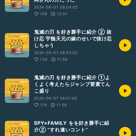
2024-06-07 08:04:02
159
12:01
鬼滅の刃 を好き勝手に紹介 ② 抜
け忍 宇髄天元の嫁のせいで抜け忍
しちゃう
2024-06-07 08:02:02
139
11:59
鬼滅の刃 を好き勝手に紹介 ①よ
くよく考えたらジャンプ要素てん
こ盛り
2024-06-07 08:01:02
119
11:56
SPY×FAMILY をを好き勝手に紹
介② “すれ違いコント“