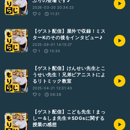
ぶりの登場です♪
▫️人生を変えるために今日からできる事
2026-03-20 20:34:23
https://radiotalk.jp/talk/945584
0
11:31
▫️手放した方がいい考え方(白黒編)
https://radiotalk.jp/talk/947102
【ゲスト配信】屋外で収録！ミス
ターKのその後をインタビュー♪
▫️【反応しない練習】人は人、自分は自分！
2025-09-01 14:15:27
https://radiotalk.jp/talk/514791
1
10:30
▫️ 自己啓発セミナーに参加しても自信がなくなる理由
https://radiotalk.jp/talk/480417
【ゲスト配信】けんせい先生とこ
▫️現状を変えたいなら、従来の考え方を捨てよう！
うせい先生！兄弟ピアニストによ
https://radiotalk.jp/talk/717379
るリトミック教室
2025-04-21 12:31:43
0
06:38
【質問・リクエスト募集】
📩ご感想などお便りはこちらから💁‍♀️
https://radiotalk.jp/profile/13955/questions/create
#
【ゲスト配信】こども先生！まっ
しー＆しま先生☆SDGsに関する
#もりらじ
#ラジオトーク
#ひとり語り
#豆知識
授業の感想
#コミュニケーション
#自己啓発
#コミュニケーション力