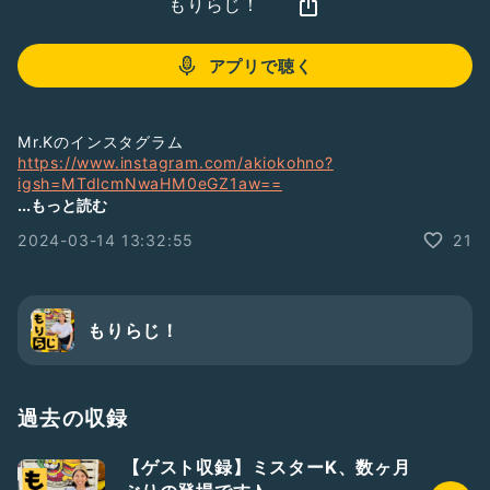
もりらじ！
アプリで聴く
Mr.Kのインスタグラム
https://www.instagram.com/akiokohno?
igsh=MTdlcmNwaHM0eGZ1aw==
...もっと読む
2024-03-14 13:32:55
21
愛媛県西予市オルタナティブスクールHP⬇️
http://www.mirainotane-ehime.com/
＜人気の過去ラジオ＞
▫️親のエゴに付き合わされて子どもが可哀想と言われた話
もりらじ！
https://radiotalk.jp/talk/1085841
▫️不機嫌な人からは全力で逃げようぜ
https://radiotalk.jp/talk/1086321
過去の収録
▫️【悲報】間違った全力の出し方
【ゲスト収録】ミスターK、数ヶ月
https://radiotalk.jp/talk/1083837