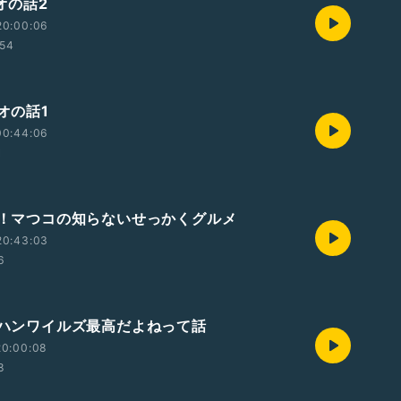
ジオの話2
20:00:06
:54
ジオの話1
00:44:06
1
出没！マつコの知らないせっかくグルメ
20:43:03
6
モンハンワイルズ最高だよねって話
20:00:08
8