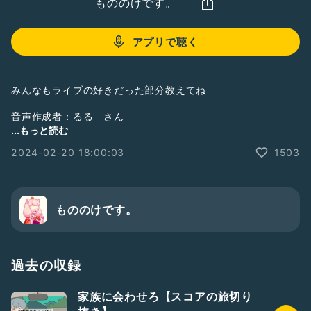
もののけです。
アプリで聴く
みんなもライブの好きだった部分教えてね
音声作成者：るる さん
...もっと読む
2023-04-17【４月か】より
2024-02-20 18:00:03
1503
もののけです。
過去の収録
家族に会わせろ【スコアの旅切り