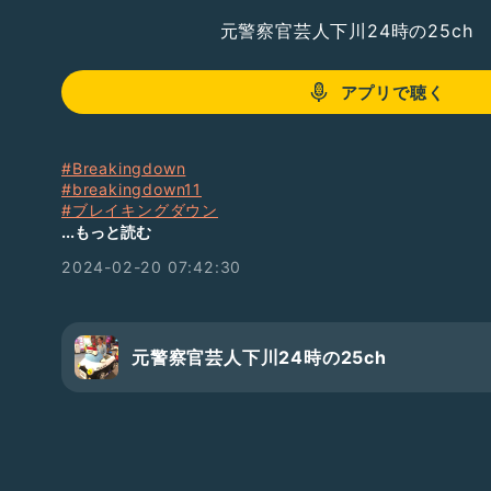
元警察官芸人下川24時の25ch
アプリで聴く
#Breakingdown
#breakingdown11
#ブレイキングダウン
#ボランティアスタッフ
...もっと読む
#警察
2024-02-20 07:42:30
#警察帽子
#お笑い
#芸人
#アフターパーティー
#RAIZE
元警察官芸人下川24時の25ch
#銀座