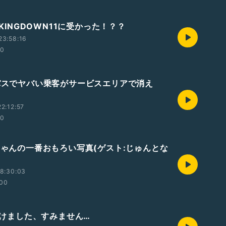
EAKINGDOWN11に受かった！？？
23:58:16
00
速バスでヤバい乗客がサービスエリアで消え
2:12:57
00
っちゃんの一番おもろい写真(ゲスト:じゅんとな
8:30:03
:00
1負けました、すみません…