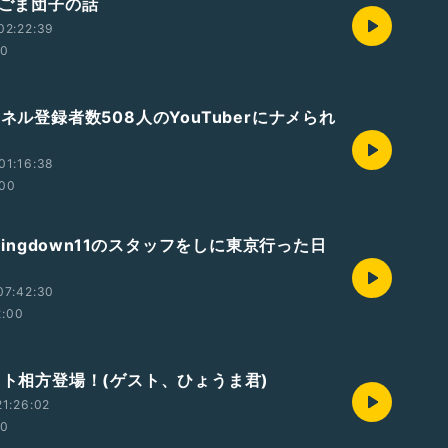
のごま団子の話
02:22:39
00
ンネル登録者数508人のYouTuberにナメられ
01:16:38
:00
eakingdown11のスタッフをしに東京行った日
07:42:30
2:00
ニット相方登場！(ゲスト、ひょうま君)
1:26:02
00