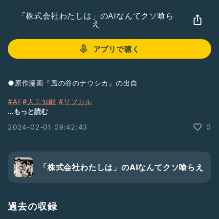
「株式会社わたしは」のAIなんてクソ喰ら
え
アプリで聴く
●原作漫画『風の谷のナウシカ』の出自
#AI
#人工知能
#サブカル
感想&リクエストはこちら
...もっと読む
https://goo.gl/forms/BjuPvFTgTPl4XxNB3
2024-02-01 09:42:43
0
「株式会社わたしは」のAIなんてクソ喰らえ
過去の収録