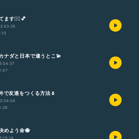
す🙋‍♀️💕
2:43:29
1:10
カナダと日本で違うとこ💫
6:54:37
0:47
海外で友達をつくる方法🌷
2:34:04
6:28
めよう🌼🐝
5:19:14