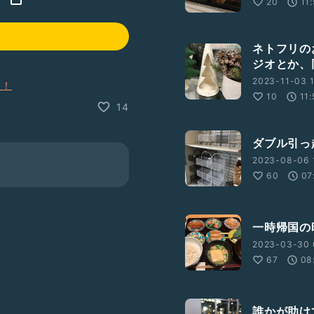
20
11
ネトフリの
ジオとか、
2023-11-03 1
す！
10
11
14
ダブル引っ
2023-08-06 
60
07
一時帰国の
2023-03-30 
67
08
誰かが助け