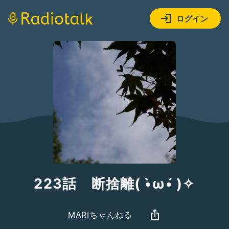
ログイン
223話 断捨離( •̀ω•́ )✧
MARIちゃんねる