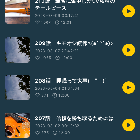
210話 練習に集中したい/柘植の
テールピース
2023-08-09 00:17:41
1567
12:01
209話 キモオジ続報٩(๑`^´๑)۶
2023-08-07 22:42:22
1065
12:00
208話 睡眠って大事( ¯꒳​¯ )ᐝ
2023-08-04 21:34:34
371
12:00
207話 信頼を勝ち取るためには
2023-08-02 00:13:32
375
12:00