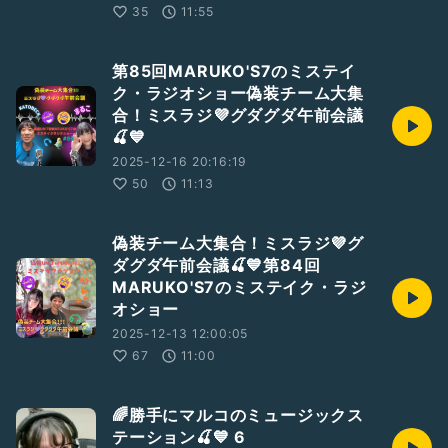
35
11:55
第85回MARUKO'S7のミステイ
ク・ラジオショー偽装チーム大集
合！ミスラジ💜グダグダ午前会議
🍒💙
2025-12-16 20:16:19
50
11:13
偽装チーム大集合！ミスラジ💜グ
ダグダ午前会議🍒💙第84回
MARUKO'S7のミステイク・ラジ
オショー
2025-12-13 12:00:05
67
11:00
🌈勝手にマルコのミュージックス
テーション🍒💙 6