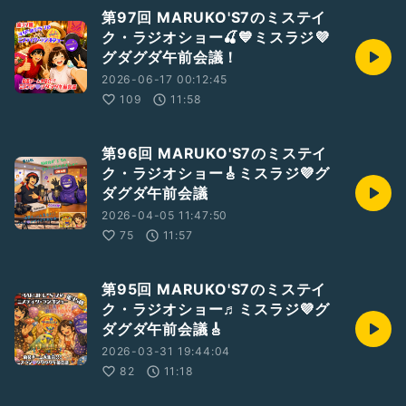
第97回 MARUKO'S7のミステイ
偽装UNIT＠MARUKO&
#039;S7、まるこのSNS
ク・ラジオショー🍒💙ミスラジ💜
https://linktr.ee/gisou_marukos7
グダグダ午前会議！
2026-06-17 00:12:45
#ひとり語り
#音楽
#笑い声あり
#歌手
#夢女子
#SSW
109
11:58
#勝手にマルステ
#偽装ユニット
#ミスラジ
#ミスラジ
#歌うまるこ
第96回 MARUKO'S7のミステイ
ク・ラジオショー🎸ミスラジ💜グ
ダグダ午前会議
2026-04-05 11:47:50
75
11:57
第95回 MARUKO'S7のミステイ
ク・ラジオショー♬ミスラジ💜グ
ダグダ午前会議🎸
2026-03-31 19:44:04
82
11:18