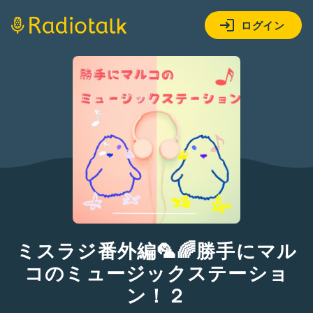
ログイン
ミスラジ番外編🦜🌈勝手にマル
コのミュージックステーショ
ン！２