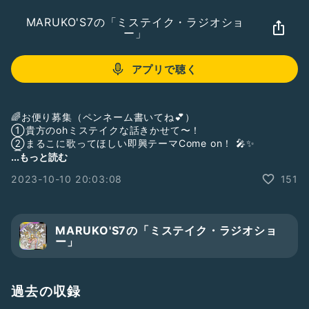
MARUKO'S7の「ミステイク・ラジオショ
ー」
アプリで聴く
🌈お便り募集（ペンネーム書いてね💕）
①貴方のohミステイクな話きかせて〜！
②まるこに歌ってほしい即興テーマCome on！ 🎤✨
③番組の感想、応援メッセージ待ってるよん📣🍒💙
...もっと読む
2023-10-10 20:03:08
151
🌈偽装UNIT＠MARUKO&
#039;S7バンド
本日の紹介楽曲「喜びの舞」DENO ver.
MARUKO'S7の「ミステイク・ラジオショ
🌈即興作曲テーマ「狩り」by ちゃっぴぃさん
ー」
北海道富良野市出身
シンガーソングライターまるこ🍒💙
過去の収録