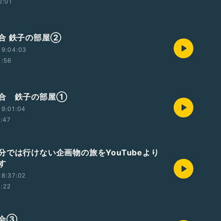
2:01
合 鉄子の部屋②
19:04:03
1:56
合 鉄子の部屋①
19:01:04
1:47
分では行けない企画物の旅をYouTubeより
す
18:37:02
1:22
大会③