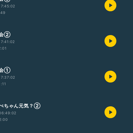
7:45:02
:49
大会②
7:41:02
2:01
大会①
7:37:02
1:11
べちゃん元気？②
06:49:02
2:00