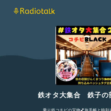
鉄オタ大集合 鉄子の
乗り鉄コチビの宝物💕旅手帳と時刻