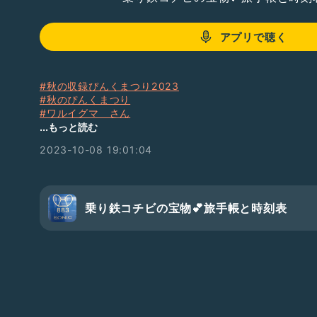
アプリで聴く
#秋の収録ぴんくまつり2023
#秋のぴんくまつり
#ワルイグマ さん
#南海鉄道
...もっと読む
#泉北高速鉄道
2023-10-08 19:01:04
#鉄オタ大集合
乗り鉄コチビの宝物💕旅手帳と時刻表