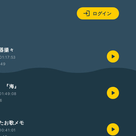
ログイン
器揚々
01:17:53
:49
 『海』
01:49:08
56
たお歌メモ
00:41:01