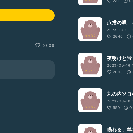
231
0
点描の唄 
2023-10-01 2
2640
2006
夜明けと蛍
2023-09-16 1
2006
丸の内ソロ
2023-08-10 
550
0
眠れる、羊