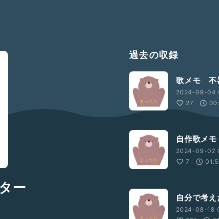
過去の収録
歌メモ 不
2024-09-04 
27
00
自作歌メモ
2024-09-02 
7
01:
ター
自分で考え
2024-08-18 