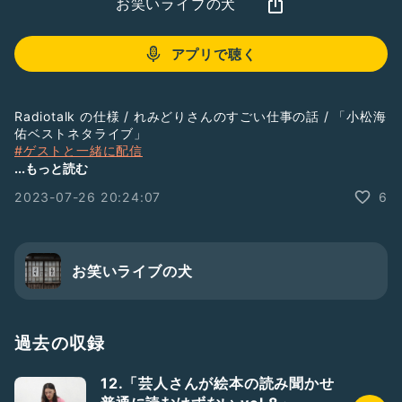
お笑いライブの犬
アプリで聴く
Radiotalk の仕様 / れみどりさんのすごい仕事の話 / 「小松海
佑ベストネタライブ」
#ゲストと一緒に配信
#新人さんいらっしゃい
...もっと読む
2023-07-26 20:24:07
6
お笑いライブの犬
過去の収録
12.「芸人さんが絵本の読み聞かせ