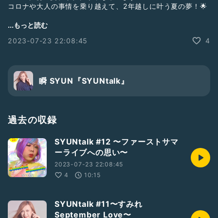
コロナや大人の事情を乗り越えて、2年越しに叶う夏の夢！🌟
明るくて楽しい夏うたをたーっくさん集めた、
...もっと読む
笑顔に満ちる、SYUN史上最も元気で熱いライブ！☀️
2023-07-23 22:08:45
4
体力とタオルと着替え（⁉︎）を忘れずに！
皆で一緒に夏の思い出を作りましょう！
絶対に楽しませちゃうので、
お気軽にどなたでも遊びにいらして下さいねー！🌠
瞬 SYUN『SYUNtalk』
ご予約はこちらからお願い致します！
https://coubic.com/syun/972764
（ストーリーズのハイライトから飛べます）
過去の収録
【歌唱予定アーティスト】
SYUNtalk #12 〜ファーストサマ
浜崎あゆみ／華原朋美／m.o.v.e.／鈴木亜美／倖田來未／day
ーライブへの思い〜
after tomorrow／AAA
2023-07-23 22:08:45
🎇
4
10:15
SYUN Summer Live 2023
-Colorful Summer-
SYUNtalk #11〜すみれ
September Love〜