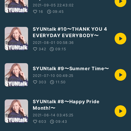
内容：ライブ＋物販サイン会
2021-09-05 22:43:02
日時：2023年8月13日（日）
17:45開場／18:00開演
16
09:45
料金：¥3,000
会場：新宿44ファンタジーホール
〒160-0004
SYUNtalk #10〜THANK YOU 4
東京都新宿区四谷4-9-11 新宿44FANTASYタワー7F
EVERYDAY EVERYBODY〜
2021-08-01 00:58:36
.
342
09:15
#瞬
#SYUN
#ColorfulSummer
#アーティスト
#ライブ
#パフォーマンス
#ステージ
#浜崎あゆみ
さん
#華原朋美
さん
#鈴木亜美
さん
#倖田來未
SYUNtalk #9〜Summer Time〜
さん
#move
#dayaftertomorrow
#AAA
2021-07-10 00:49:25
303
11:50
SYUNtalk #8〜Happy Pride
Month!〜
2021-06-14 03:45:25
603
09:43