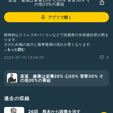
楽道 健康は栄養20% 心30% 背骨30% そ
の他20%の番組
アプリで聴く
精神的なストレスやパソコンなどで頭蓋骨の矢状縫合部が閉ま
ります。
そのため脳の血行と脳脊髄液の流れが悪くなります。
その結果、脳の機能が低下し、自律神経やホルモンバランスな
...もっと読む
どが不安定になります。
2023-07-10 13:04:07
0
このため、脳から離れた内臓にも影響を及ぼします。
具体的には、子宮や腸や肝臓や腎臓などほとんどすべての臓器
です。
楽道 健康は栄養20% 心30% 背骨30% そ
無料メルマガ登録
の他20%の番組
https://www.kaiten.jp/cs/mg.html
過去の収録
26話 根本から頭痛を治す