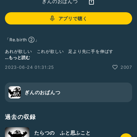
ぎんのおぱんつ
アプリで聴く
「Re.birth ②」
あれが欲しい これが欲しい 足より先に手を伸ばす
嘆かわしい いかがわしい 愛より金に手を伸ばす
...もっと読む
2023-06-24 01:31:25
2007
脚元固めず フラフラ 誤魔化す
泣き言ばかりで うだうだ 愚痴こぼす
パチモノばかりで 痛いリアル
借り物の力で 威張り散らす
ぎんのおぱんつ
風呂の鏡に映る自分 生を欠く
クソの中道進む気分 Hey F××k !!
ウソで塗り固めた 日常の生活
過去の収録
黒く塗り潰した 異常な絵を描く
たらつの ふと思ふこと
「過去は変えられないけど 未来は変えられる」というけど