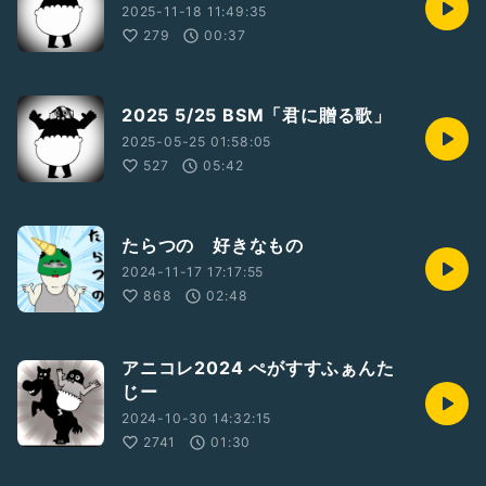
変えなきゃいけないのは この生きてる そう今だろ
2025-11-18 11:49:35
279
00:37
自分を誤魔化すのは止しな
他人を妬むのは虚しいな
自分の人生は不可思議だ
ここから逆転再生 REVERSE
2025 5/25 BSM「君に贈る歌」
2025-05-25 01:58:05
※ ここから↑
527
05:42
#第4回ラジオトークラップ選手権
たらつの 好きなもの
2024-11-17 17:17:55
868
02:48
アニコレ2024 ぺがすすふぁんた
じー
2024-10-30 14:32:15
2741
01:30