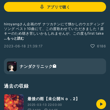
アプリで聴く
hiroyangさん企画のザ ナツカテンにて懐かしのウエディング
ソング ベスト10曲にて、この度歌わせていただきました！原
キーのため聴き苦しいかもしれませんが、この度もfirst take
にて✌️✨️
...もっと読む
2023-06-18 21:39:17
6186
イヤフォン推奨
#ナツカテン2306
#hiroyang
#懐かしの曲
#ウエディングソング
#感動の曲
ナンダクリニック🏩
過去の収録
最後の雨【未公開Ｎｏ．2】
2025-03-13 22:03:00