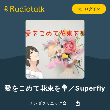
ログイン
愛をこめて花束を💐／Superfly
ナンダクリニック🏩