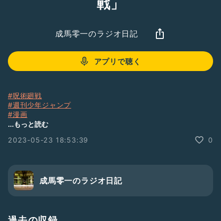
戦」
成馬零一のラジオ日記
アプリで聴く
#呪術廻戦
#週刊少年ジャンプ
#漫画
...もっと読む
岡島紳士さんとフリートークしました。
2023-05-23 18:53:39
0
#ゲストと一緒に配信
成馬零一 twitter.com/nariyamada
成馬零一のラジオ日記
岡島紳士 twitter.com/ok_jm
過去の収録