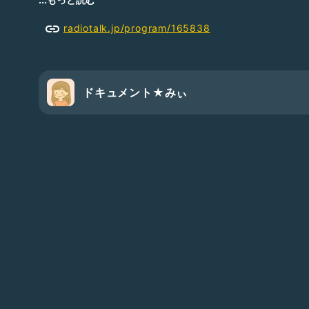
配信を聞いているうちに、「私にもできるかも！」と勘違い
～11月の間はトーカーもしていましたが、配信するたびに
radiotalk.jp/program/165838
トーカーを引退しました。
なので、トーカーを続けている方々はすごいなぁって心か
ドキュメント★みぃ