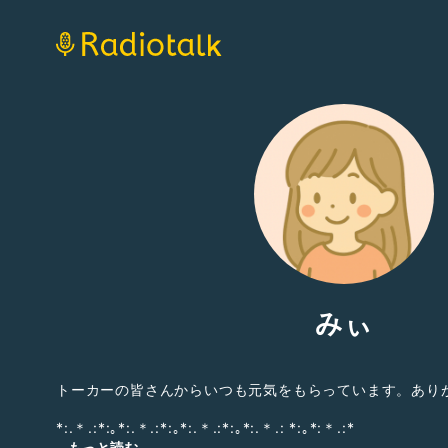
みぃ
トーカーの皆さんからいつも元気をもらっています。あり
*:.＊.:*:｡*:.＊.:*:｡*:.＊.:*:｡*:.＊.: *:｡*:＊.:*
...もっと読む