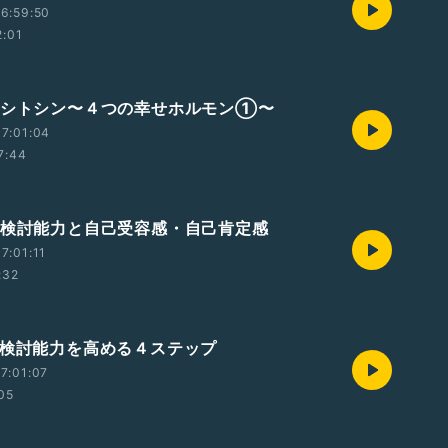
6:59:50
2:01
キシトシン〜４つの幸せホルモン①〜
7:01:04
7:44
実検討能力と自己受容感・自己肯定感
7:01:11
:32
実検討能力を高める４ステップ
7:01:07
:05