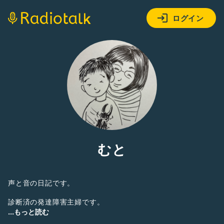
ログイン
むと
声と音の日記です。
診断済の発達障害主婦です。
わたしのIQは境界知能です。
...もっと読む
判明したのは産後でした。