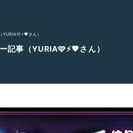
RIA🩷⚡️🖤さん）
事（YURIA🩷⚡️🖤さん）