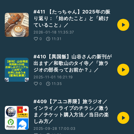
#411 【たっちゃん】2025年の振
り返り：「始めたこと」と「続け
ていること」／
2026-01-18 11:35:37
0
11:31
#410【異国飯】山谷さんの新刊が
出ます／和歌山のタイ寺／「旅ラ
ジオの部長ってお前か？」／
2025-11-01 16:21:19
0
11:35
#409【アユコ界隈】旅ラジオ／
インライ／ライブのチラシ／激う
ま／チケット購入方法／当日の楽
しみ方／
2025-09-28 17:00:03