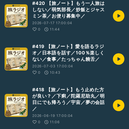
#420 【旅ノート】もう一人旅は
しない／弱気部長／炒飯とジャス
◇おすすめ本
ミン茶／お便り募集中／
・電車は止まらない
https://amzn.to/3g0VmDa
2026-07-17 17:00:04
↑電車の屋根の上
0
11:44
・どローカルごはん
https://amzn.to/3qdhdGt
#419 【旅ノート】愛を語るラジ
↑ワイルドなレシピ本
オ／日本語を話す／100％楽しく
ない／食事／たっちゃん饒舌／
・深夜特急
https://amzn.to/39jysxz
2026-07-03 17:00:04
↑バックパッカーのバイブル
0
10:43
・オーディブル（Amazon）
https://amzn.to/2LW9Tx1
#418 【旅ノート】もう止めた方
↑本を聴く！
が良い？／下痢／陀羅尼助丸／明
日にでも帰ろう／宇宙／夢の会話
／
◇ツイッター
・たっちゃん
2026-06-19 17:00:04
https://twitter.com/hitomishiri2017
0
11:06
・部長