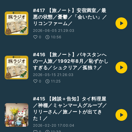
https://twitter.com/shiawase2017
#417 【旅ノート】安宿満室／最
悪の状態／憂鬱／「会いたい」／
リコンファーム／
2026-06-05 21:29:03
0
10:56
#旅ラジオ
#ポッドキャスト
#フリートーク
#旅の鳴る木
#ヤイヤイラジオ
#ナミヒラアユコ
#クラウドファンディング
#416 【旅ノート】パキスタンへ
#うぶごえ
#シンガーソングライター
#応援
#ウナギ
#鰻
の一人旅／1992年8月／恥ずかし
すぎる／シュクリア／孤独？／
2026-05-15 21:26:03
0
11:25
#415 【雑談＋告知】タイ料理屋
／神棚／ミャンマー人グループ／
リリーさん／旅ノートが出てき
た！／
2026-02-20 17:00:04
0
11:39