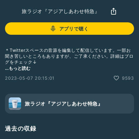
旅ラジオ『アジアしあわせ特急』
アプリで聴く
＊Twitterスペースの音源を編集して配信しています。一部お
聞き苦しいところもありますが、ご了承ください。詳細はブロ
グをチェック↓
https://shiawase2017.com/archives/33331044.html
...もっと読む
2023-05-07 20:15:01
9593
◇クラファン
https://ubgoe.com/projects/341
◇おすすめラヂオ
・旅の鳴る木
旅ラジオ『アジアしあわせ特急』
https://note.com/tabino_naruki/
◇おすすめドラマ
・エンジェルフライト （国際霊柩送還士）
過去の収録
https://amzn.to/3ZZienc
主演：米倉涼子