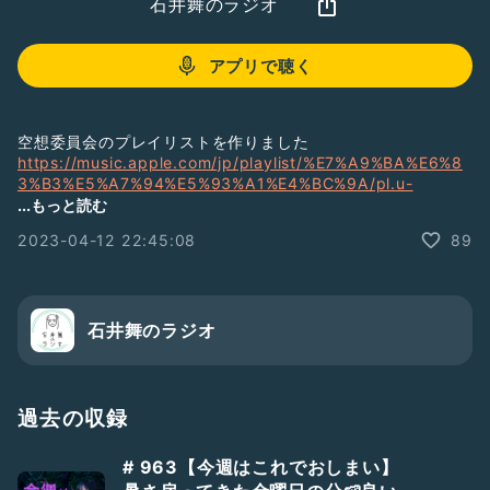
石井舞のラジオ
アプリで聴く
空想委員会のプレイリストを作りました
https://music.apple.com/jp/playlist/%E7%A9%BA%E6%8
3%B3%E5%A7%94%E5%93%A1%E4%BC%9A/pl.u-
gxblv00sW8PRmR
...もっと読む
2023-04-12 22:45:08
89
「今週の1曲」プレイリストにも1曲、追加してます
https://music.apple.com/jp/playlist/%E9%9F%B3%E6%A5
%BD%E3%81%AE%E3%81%AF%E3%81%AA%E3%81%97-
2023/pl.u-WabZzKVUWEgk6k
石井舞のラジオ
ご感想ご質問など、今後の参考にさせていただきますので、是
非お送りください。
「質問を送る」からお待ちしております！
過去の収録
ギフトおたよりもいつでもお待ちしております✉️
# 963【今週はこれでおしまい】