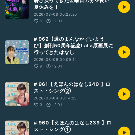
暑さ戻ってきた金曜日の分🍉良い
#ひとり語り
#石井舞
夏休みを！
#音楽のはなし
#音楽
#Applemusic
#空想委員会
#三浦委員長
2026-08-08 00:28:20
6
12:01
# 962【週のまんなかすいよう
び】創刊50周年記念LaLa原画展に
行ってきたはなし
2026-08-06 00:09:14
9
12:01
# 961【えほんのはなし240 】ロ
スト・シング②
2026-08-04 00:14:23
3
12:01
# 960【えほんのはなし239 】ロ
スト・シング①