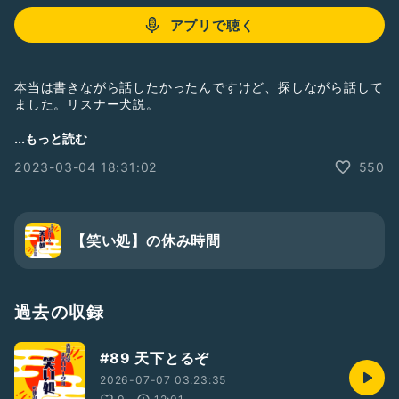
アプリで聴く
本当は書きながら話したかったんですけど、探しながら話して
ました。リスナー犬説。
#学生芸人
#お笑い
...もっと読む
#リモート収録
2023-03-04 18:31:02
550
#音量マジでごめんなさい
#声の加減難しくないですか？
#いつか慣れるように頑張る
#とりあえず「チョーク」に決定
#あと5分あったら詳細話せた
【笑い処】の休み時間
担当:りょー／矢野圭人（+前田まりこ）
過去の収録
#89 天下とるぞ
2026-07-07 03:23:35