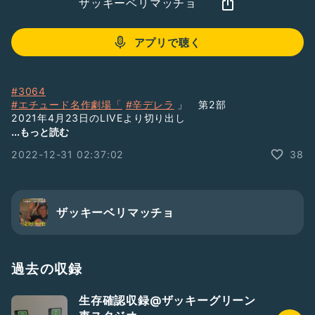
ザッキーベリマッチョ
アプリで聴く
#3064
#エチュード名作劇場「
#辛デレラ
」 第2部
2021年4月23日のLIVEより切り出し
...もっと読む
超豪華メンバーによる
#シンデレラパロディーエチュード
2022-12-31 02:37:02
38
辰彦、奈々芽、ゆみねぇ、由羅
#年忘れ収録ぴんくまつり2022
ザッキーベリマッチョ
過去の収録
生存確認収録@ザッキーグリーン