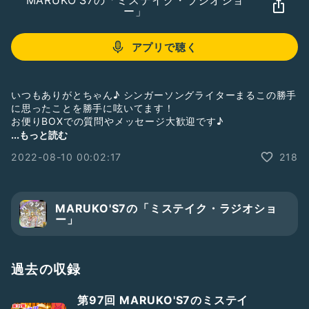
MARUKO'S7の「ミステイク・ラジオショ
ー」
アプリで聴く
いつもありがとちゃん♪ シンガーソングライターまるこの勝手
に思ったことを勝手に呟いてます！
お便りBOXでの質問やメッセージ大歓迎です♪
...もっと読む
#ミステイクラジオショー
#ミスラジ
#偽装ユニット
2022-08-10 00:02:17
218
#マルコス7
#偽装UNIT＠MARUKO&
#039;S7
#マルコステーション
#ひとり語り
#音楽
#笑い声あり
#テンション高め
#歌手
#裏話
#仕事
MARUKO'S7の「ミステイク・ラジオショ
ー」
過去の収録
第97回 MARUKO'S7のミステイ