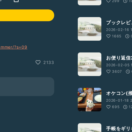
299
1
ブックレビ
2026-02-16 
1665
summer/?s=09
お便り返信
2133
2026-02-05 
3607
オケコン(
2026-01-18 2
695
1
b3d65
けたら、Twitter等で、
手帳をギリ
お役に立ちたいのでお願いし