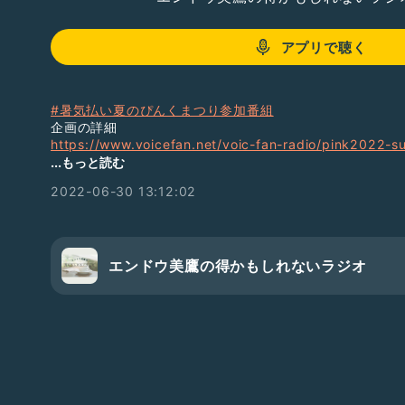
アプリで聴く
#暑気払い夏のぴんくまつり参加番組
企画の詳細
https://www.voicefan.net/voic-fan-radio/pink2022-
...もっと読む
春のピンクまつりの収録
2022-06-30 13:12:02
https://radiotalk.jp/talk/777061
大晦日!収録ピンク組の収録
https://radiotalk.jp/talk/721503
これきっかけではじめましての方へ
エンドウ美鷹の得かもしれないラジオ
声の履歴書2022
https://radiotalk.jp/talk/738461
スタエフの番組
https://stand.fm/channels/6060529abe8d4428b9b
過去回含めて配信内容に少しでも「得だな～」と感じていただ
シェアしていただけると嬉しいです✨一人でも多くの方の