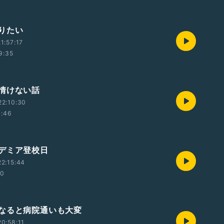
りたい
1:57:17
9:35
情けない話
22:10:30
1:46
デミア登校日
2:15:44
00
なると病院通いも大変
0:58:11