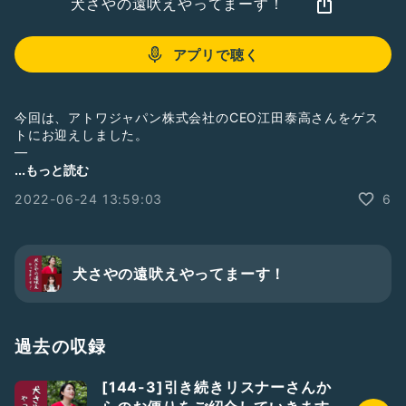
犬さやの遠吠えやってまーす！
アプリで聴く
今回は、アトワジャパン株式会社のCEO江田泰高さんをゲス
トにお迎えしました。
—
番組HP
https://www.mbs1179.com/inuboe/
...もっと読む
#犬さや
#犬山紙子
#谷崎早耶
#ノイミー
2022-06-24 13:59:03
6
犬さやの遠吠えやってまーす！
過去の収録
[144-3]引き続きリスナーさんか