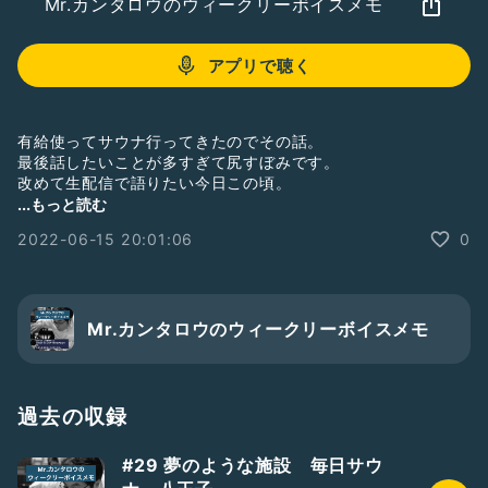
Mr.カンタロウのウィークリーボイスメモ
アプリで聴く
有給使ってサウナ行ってきたのでその話。
最後話したいことが多すぎて尻すぼみです。
改めて生配信で語りたい今日この頃。
#サウナ
#サ活
#東名厚木健康センター
#趣味
...もっと読む
2022-06-15 20:01:06
0
Mr.カンタロウのウィークリーボイスメモ
過去の収録
#29 夢のような施設 毎日サウ