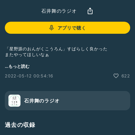
石井舞のラジオ
アプリで聴く
「星野源のおんがくこうろん」すばらしく良かった
またやってほしいなぁ
もっとこういう話も聞きたかった、とか
...もっと読む
ご感想ご質問など、今後の参考にさせていただきますので、是
2022-05-12 00:54:16
622
非お送りください。
「質問を送る」からお待ちしております！
#ひとり語り
#石井舞
石井舞のラジオ
#音楽のはなし
#音楽
#邦楽
#アイナジエンド
#岡村靖幸
#トニーフランク
#星野源
#星野源のおんがくこうろん
#NHK
過去の収録