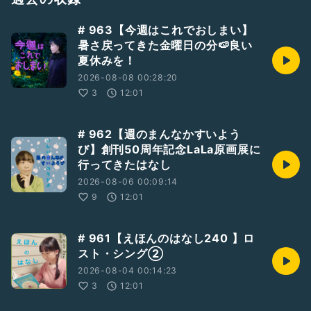
オカムラ企画「あしたばのおひたし」
2022.4.20-24 @雑遊(新宿三丁目)
# 963【今週はこれでおしまい】
公式HP:
https://okamura-kikaku.jimdosite.com
暑さ戻ってきた金曜日の分🍉良い
公式Twitter:
https://twitter.com/kikakuokamura
夏休みを！
山咲和也扱い予約:
2026-08-08 00:28:20
https://www.quartet-online.net/ticket/ashitaba?
3
12:01
m=0tbbhif
石井扱い予約:
# 962【週のまんなかすいよう
https://www.quartet-online.net/ticket/ashitaba?
び】創刊50周年記念LaLa原画展に
m=0tbbhgb
行ってきたはなし
2026-08-06 00:09:14
山咲和也
9
12:01
Twitter:
https://twitter.com/kazuyav2nd
YouTube「山咲の趣味垢」:
https://m.youtube.com/channel/UC76PcS5L4Z-
# 961【えほんのはなし240 】ロ
NKkubEyCbTJQ
スト・シング②
----------------
2026-08-04 00:14:23
次回ゲストは小林咲子さんです。
明日4/18(月)18:00に初回配信します。
3
12:01
お楽しみに✨