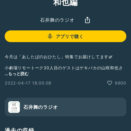
和也編
石井舞のラジオ
アプリで聴く
今月は「あしたばのおひたし」特集でお届けしてます🌿
小劇場リモートーク30人目のゲストはゲキバカの山咲和也さ
んです！
...もっと読む
1本目:
https://radiotalk.jp/talk/786404
2022-04-17 18:00:08
6600
松葉ちゃんからの質問のお答え
松葉ちゃんからの質問回はこちら
https://radiotalk.jp/talk/783395
伊澤さんのお答え回はこちら
石井舞のラジオ
https://radiotalk.jp/talk/785846
----------
【チケット予約受付中】
過去の収録