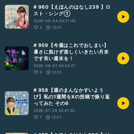
いいね、ギフト、「質問を送る」へご感想などいただけたら嬉
# 960【えほんのはなし239 】ロ
しいです✨
スト・シング①
2026-08-04 00:11:45
#ゲストと一緒に配信
3
12:01
#リモートーク
#小劇場リモートーク
#石井舞
#山咲和也
#ゲキバカ
#松葉祥子
#伊澤玲
# 959【今週はこれでおしまい】
#女優
#演劇
#俳優
#あしたばのおひたし
暑さに負けず楽しくいきたい月末
です良い週末を！
2026-08-01 00:24:57
6
12:01
# 958【週のまんなかすいよう
び】私の1週間をXの投稿で振り返
ってみた その6
2026-07-29 22:41:55
7
12:01