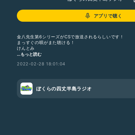
アプリで聴く
金八先生第6シリーズがCSで放送されるらしいです！
まっすぐの唄がまた聴ける！
けんとみ
※ 福田沙紀さんは第7シリーズでした😅
...もっと読む
2022-02-28 18:01:04
#金八先生第6シリーズ
#武田鉄矢
#海援隊
#まっすぐの唄
#けんとみ
ぼくらの四丈半島ラジオ