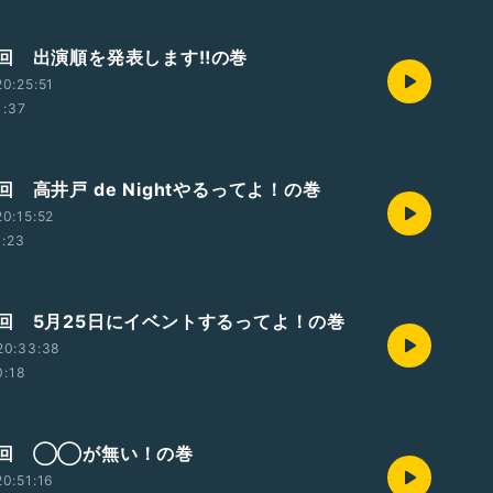
回 出演順を発表します‼️の巻
0:25:51
1:37
 高井戸 de Nightやるってよ！の巻
0:15:52
1:23
回 5月25日にイベントするってよ！の巻
20:33:38
0:18
回 ◯◯が無い！の巻
0:51:16