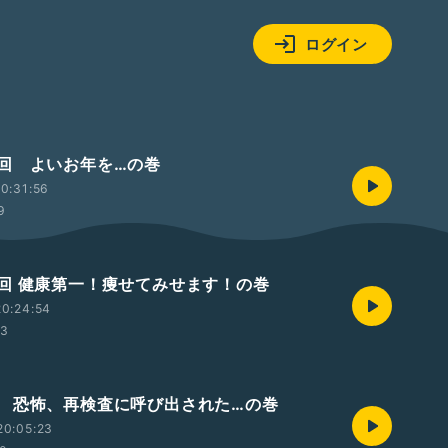
ログイン
回 よいお年を…の巻
0:31:56
9
回 健康第一！痩せてみせます！の巻
0:24:54
53
 恐怖、再検査に呼び出された…の巻
20:05:23