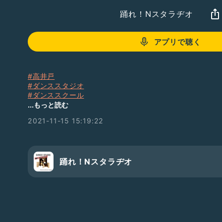
踊れ！Nスタラヂオ
アプリで聴く
#高井戸
#ダンススタジオ
#ダンススクール
#ダンス
...もっと読む
#井内伸幸
2021-11-15 15:19:22
#木谷将紀
#会沢卓
#とんねるず
#ダパンプ
#ダンサー
踊れ！Nスタラヂオ
#スポーツクラブ
#ヒップホップ
#ダンスレッスン
#京王線
#京王井の頭線
#ハウスダンス