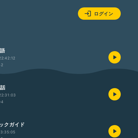
ログイン
物語
2:42:12
42
感話
22:31:03
04
)ブックガイド
3:35:05