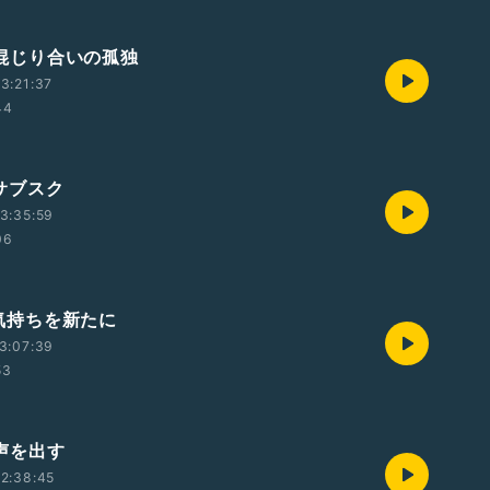
木)混じり合いの孤独
3:21:37
44
)サブスク
3:35:59
06
火)気持ちを新たに
3:07:39
53
)声を出す
2:38:45