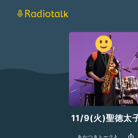
11/9(火)聖徳太
あかつきトーク♪