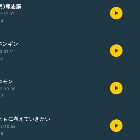
(月)報恩講
2:57:37
34
)ペンギン
3:31:11
23
)コモン
3:09:38
43
金)ともに考えていきたい
3:40:53
06