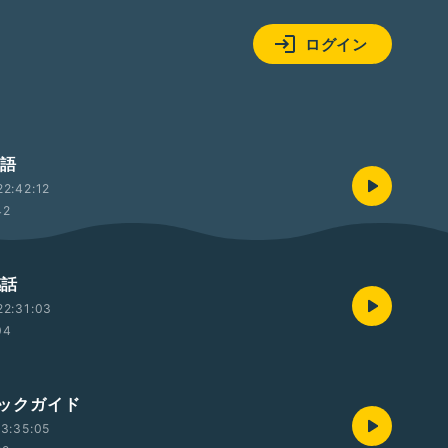
ログイン
物語
2:42:12
42
感話
22:31:03
04
)ブックガイド
3:35:05