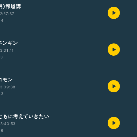
(月)報恩講
2:57:37
34
)ペンギン
3:31:11
23
)コモン
3:09:38
43
金)ともに考えていきたい
3:40:53
06