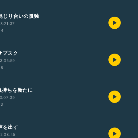
木)混じり合いの孤独
3:21:37
44
)サブスク
3:35:59
06
火)気持ちを新たに
3:07:39
53
)声を出す
2:38:45