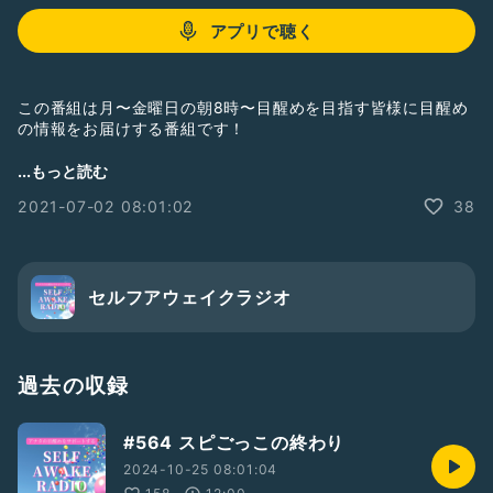
アプリで聴く
この番組は月〜金曜日の朝8時〜目醒めを目指す皆様に目醒め
の情報をお届けする番組です！
🆕YouTubeチャンネル【ENA Beautiful World】
...もっと読む
https://youtube.com/channel/UCIa0D_FsgjWAttwL0cJY7l
2021-07-02 08:01:02
38
A
💚ワークショップのお知らせ&お申込みは
【内山エナ公式ホームページ】
https://uchiyama-ena.com/
セルフアウェイクラジオ
【エナさん主催お金のWS7/10開催】
https://uchiyama-ena.com/archives/1660
💚オンラインサロン
過去の収録
最新情報は【Facebook】から！お友達登録をお願い致しま
す！
#564 スピごっこの終わり
https://www.facebook.com/groups/498334988152590/
?ref=share
2024-10-25 08:01:04
【公式HP】