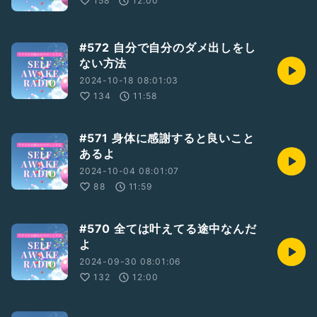
158
12:00
https://selfawake.online
💚エナさんオススメのオイル&ペンダント
#572 自分で自分のダメ出しをし
https://wadatsumi193.jp
ない方法
◉皆様からの質問や感想などお便りお待ちしています。こちら
2024-10-18 08:01:03
の【質問】または内山エナ公式HPに送ってくださいね！
134
11:58
【2人の主な活動は下記よりご覧ください】
⭐️内山エナ公式ホームページ
#571 身体に感謝すると良いこと
https://uchiyama-ena.com/
あるよ
💕峯山シホのInstagram
2024-10-04 08:01:07
https://www.instagram.com/kogao_shokunin/?hl=ja
88
11:59
#統合
#セルフアウェイク
#目醒め
#覚醒
#悟り
#引き寄せ
#570 全ては叶えてる途中なんだ
#2人組
#エナとシホの今に夢中
#スピリチュアル
よ
#心の相談室
#お悩み相談室
#フリートーク
#お便り
2024-09-30 08:01:06
132
12:00