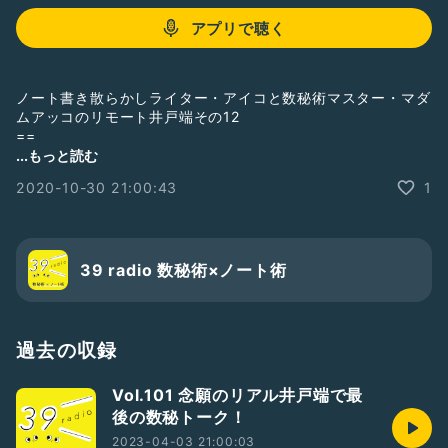
アプリで聴く
ノート書き散らかしライター・アイコと数秘術マスター・マダ
ムアッコのリモート井戸端その12
==
10月31日は2回目の満月！月のパワーをノートに落とし込んで
...もっと読む
新しい月をむかえませんか？
2020-10-30 21:00:43
1
==
【Instagram＆Twitter】
アイコ↓
https://instagram.com/room510edit
https://twitter.com/room510edit
39 radio 数秘術×ノート術
アッコ(★占い掲載★)↓
https://instagram.com/madameakko
https://madameakko.wixsite.com/mysite
【ノート手帳ブログ】
過去の収録
https://www.room510edit.work
Vol.101 念願のリアル井戸端で最
#ゲストと一緒に配信
#2人組
#数秘術
#ノート術
#手帳術
後の数秘トーク！
#マダムアッコ
#ノートeyeco
#フリーランス
2023-04-03 21:00:03