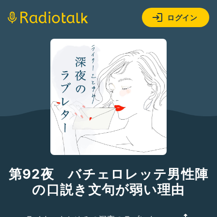
ログイン
第92夜 バチェロレッテ男性陣
の口説き文句が弱い理由