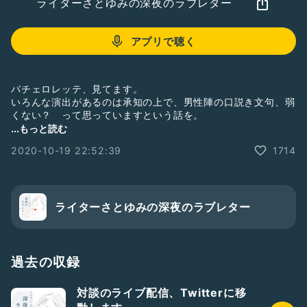
ライターさとゆみの深夜のラブレター
アプリで聴く
バチェロレッテ、見てます。
いろんな演出があるのは承知の上で、男性陣の口説き文句、弱
くない？ って思っていますという話を。
...もっと読む
#深夜のラブレター
#ライターさとゆみ
#佐藤友美
2020-10-19 22:52:39
1714
#文章の書き方
#文章
#文章術
#ライター
#ライティング
#フリーランス
ライターさとゆみの深夜のラブレター
過去の収録
対談のライブ配信、Twitterに移