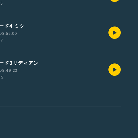
15
ード4 ミク
08:55:00
27
ード3リディアン
08:49:23
05