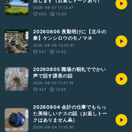
店します（お返しトークあり）
#気温？℃
#今日は何の日？
2026-08-07 11:13:47
#収録の日
600
12:00
#収録の日2606
#変態も風邪をひく
#オリジナル曲の話
20260806 夜勤明けに【北斗の
#重ね録りの話
拳】ケンシロウのモノマネ
#hyhお返しトーク
2026-08-06 10:32:41
#hyhギフトの紹介
931
12:00
#ケロニーナ
さんの番組
#かといって、とかいって。
https://radiotalk.jp/program/171078
20260805 職場の朝礼ででかい
声で話す課長の話
2026-08-05 11:47:19
427
12:00
20260804 会計の仕事でもらっ
た美味しいナスの話（お返しトー
クはありません🙇）
2026-08-04 11:10:50