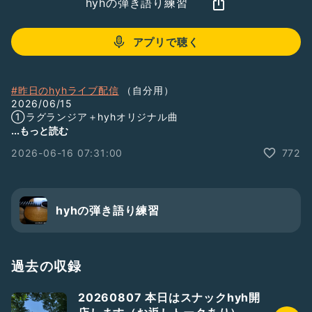
hyhの弾き語り練習
アプリで聴く
#昨日のhyhライブ配信
（自分用）
2026/06/15
①ラグランジア＋hyhオリジナル曲
https://abr.ge/wg005m
...もっと読む
②洋楽のみ
2026-06-16 07:31:00
772
https://abr.ge/gemaz8b
③amazarashi／hyh２曲のみ
https://abr.ge/zk6ppiq
#hyh2003
hyhの弾き語り練習
#hyhラジラン
#ラジラン
#ゆるラジラン
#hashu一族
過去の収録
#hashuオープニング
#何の役にも立たない話
20260807 本日はスナックhyh開
#どうでもいい話