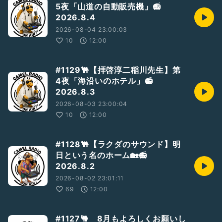
5夜「山道の自動販売機」📻
#新人さんいらっしゃい
2026.8.4
#初見さん歓迎
2026-08-04 23:00:03
#ゆるトーク
#毎日配信
10
12:00
#ラクダのお料理
#ズボラ飯
#簡単レシピ
#1129🐫【拝啓淳二稲川先生】第
#ラクダ放送局
4夜「海沿いのホテル」📻
2026.8.3
2026-08-03 23:00:04
10
12:00
#1128🐫【ラクダのサウンド】明
日という名のホーム🏡📻
2026.8.2
2026-08-02 23:01:11
69
12:00
#1127🐫 8月もよろしくお願いし