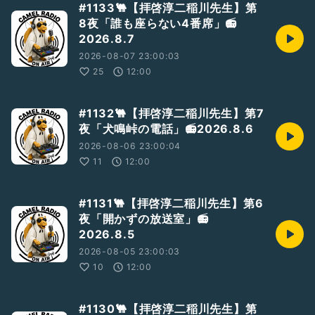
#1133🐫【拝啓淳二稲川先生】第
✔気づいたら作れてる
8夜「誰も座らない4番席」📻
2026.8.7
そんな“ちょうどいいレシピ”を
ラクダ流にゆる～くお届けします✨
2026-08-07 23:00:03
25
12:00
今日は何作る？
明日、ちょっとだけキッチンに立ちたくなるかも🍴
#1132🐫【拝啓淳二稲川先生】第7
📩お便り・コメント大歓迎！
夜「犬鳴峠の電話」📻2026.8.6
「これ作ってほしい！」リクエストも受付中✨
番組内で紹介します！
2026-08-06 23:00:04
11
12:00
🔔フォロー・登録もぜひ！
あなたの“ながら時間”にちょっとした満足感を🐫🎧
#1131🐫【拝啓淳二稲川先生】第6
🎉曜日別企画もやってます！
夜「開かずの放送室」📻
▶水曜日：「なんでも屋のあり得ない日常」🎭（謎解きドラ
2026.8.5
マ）
2026-08-05 23:00:03
▶金曜日：「ラクダの都市伝説かも知らんけど…👻」（ゾクッ
と話）
10
12:00
🎵BGM提供：「BGMer」さん
bgmer.net
#1130🐫【拝啓淳二稲川先生】第