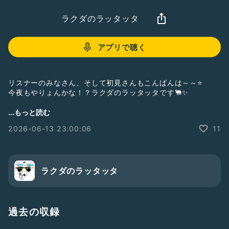
ラクダのラッタッタ
アプリで聴く
リスナーのみなさん、そして初見さんもこんばんは～～⭐
今夜もやりょんかな！？ラクダのラッタッタです🐫✨
＼毎日ゆるっと配信中📻／
...もっと読む
明日ちょっと話したくなるネタをお届けする番組
2026-06-13 23:00:06
11
🌙土曜日は特別企画！
🍳「ラクダのお料理cookチャート」
“料理って、そんな気合い入れるもんだっけ？”
ラクダのラッタッタ
ズボラでもOK！失敗してもOK！
むしろそのくらいがちょうどいい😏
過去の収録
✔なるべく簡単
✔できれば家にあるもので