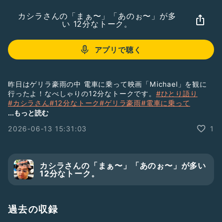
カシラさんの「まぁ〜」「あのぉ〜」が多
い 12分なトーク。
アプリで聴く
昨日はゲリラ豪雨の中 電車に乗って映画「Michael」を観に
行ったよ！なべしゃりの12分なトークです。
#ひとり語り
#カシラさん
#12分なトーク
#ゲリラ豪雨
#電車に乗って
#映画「Michael」を観に
#今度はIMAXだな
#素晴らしい
...もっと読む
#グッズの少なさが
#ひとり母親介護
2026-06-13 15:31:03
1
カシラさんの「まぁ〜」「あのぉ〜」が多い
12分なトーク。
過去の収録