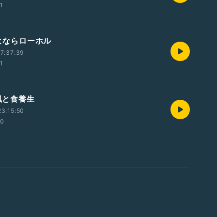
01
さよならローホル
7:37:39
01
痛風と食養生
3:15:50
00