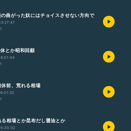
 性根の曲がった奴にはチョイスさせない方向で
3:27:47
01
三連休とか昭和回顧
6:01:04
01
三連休前、荒れる相場
6:01:32
01
 荒れる相場とか昆布だし醤油とか
16:30:32