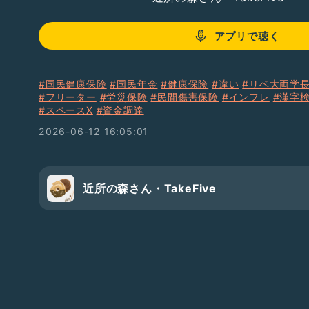
アプリで聴く
#国民健康保険
#国民年金
#健康保険
#違い
#リベ大両学
#フリーター
#労災保険
#民間傷害保険
#インフレ
#漢字
#スペースX
#資金調達
2026-06-12 16:05:01
近所の森さん・TakeFive