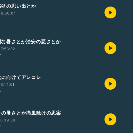
地蔵盆の思い出とか
16:00:04
01
猛烈な暑さとか治安の悪さとか
7:53:02
01
お盆に向けてアレコレ
6:14:01
7
 驚きの暑さとか痛風除けの思案
16:39:38
01