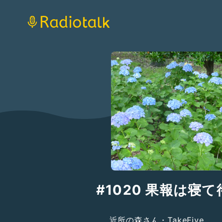
#1020 果報は寝
近所の森さん・TakeFive