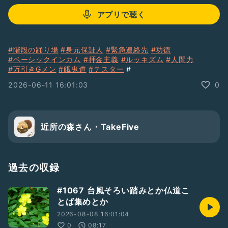
アプリで聴く
#階段の踊り場
#身元保証人
#緊急連絡先
#功徳
#ベーシックインカム
#拝金主義
#ルッキズム
#人間力
#万引きGメン
#餓鬼道
#テスター
#
2026-06-11 16:01:03
0
近所の森さん・TakeFive
過去の収録
#1067 台風そろい踏みとか仏道こ
とば集めとか
2026-08-08 16:01:04
0
08:17