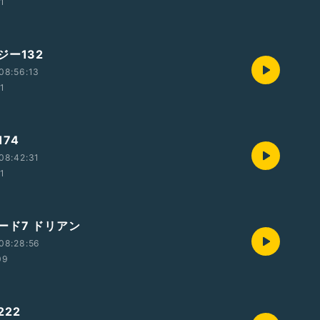
01
ジー132
08:56:13
01
74
08:42:31
01
ード7 ドリアン
08:28:56
09
22