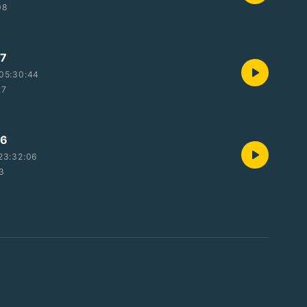
08
7
05:30:44
27
6
23:32:06
53