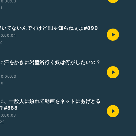
10:00:03
51
いてないんですけど!!｣←知らねぇよ#890
10:00:04
2
に汗をかきに岩盤浴行く奴は何がしたいの？
10:00:03
40
に、一般人に紛れて動画をネットにあげとる
？#888
10:00:03
22