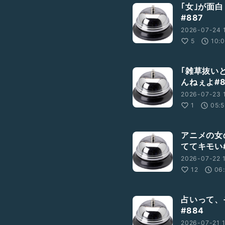
｢女｣が面
#887
2026-07-24 
5
10:
｢雑草抜い
んねぇよ#8
2026-07-23 
1
05:
アニメの女
ててキモい#
2026-07-22 
12
06
占いって、
#884
2026-07-21 