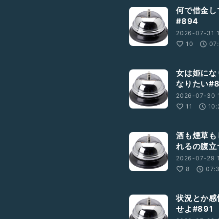
何で借金し
#894
2026-07-31 
10
07
女は姫にな
なりたい#8
2026-07-30 
11
10:
酒も煙草も
れるの腹立つ
2026-07-29 
8
07:
状況とか感
せよ#891