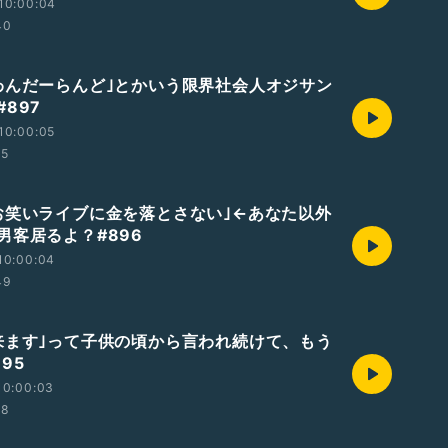
10:00:04
40
わんだーらんど｣とかいう限界社会人オジサン
897
10:00:05
35
お笑いライブに金を落とさない｣←あなた以外
男客居るよ？#896
10:00:04
49
来ます｣って子供の頃から言われ続けて、もう
95
10:00:03
28