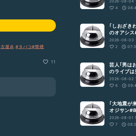
2026-08-04 
4
06:
｢しおざき
のオアシス#
2026-08-03 
名古屋弁
#タバコ
#禁煙
2
07:
11
芸人｢男は
のライブは
2026-08-02 
6
09:
｢大地震が
オジサン#8
2026-08-01 
7
08: