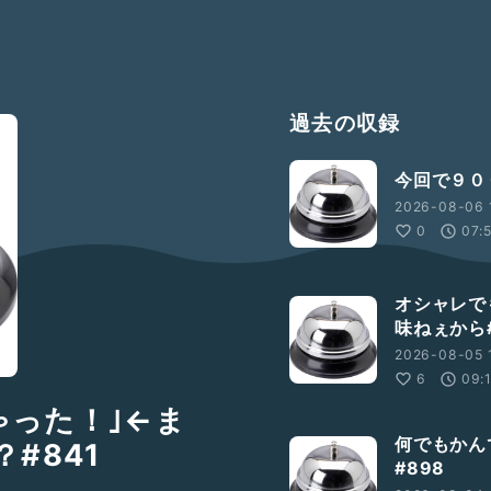
過去の収録
今回で９０
2026-08-06 
0
07:
オシャレで
味ねぇから#
2026-08-05 
6
09:
ゃった！｣←ま
何でもかん
#841
#898