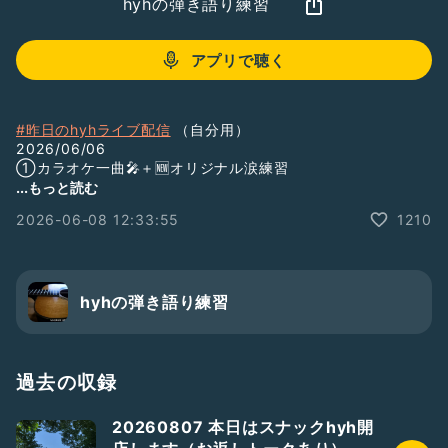
hyhの弾き語り練習
アプリで聴く
#昨日のhyhライブ配信
（自分用）
2026/06/06
①カラオケ一曲🎤＋🆕オリジナル涙練習
https://abr.ge/kp0nep
...もっと読む
2026-06-08 12:33:55
1210
#hyh1994
#hyhラジラン
#ラジラン
#ゆるラジラン
#hashu一族
hyhの弾き語り練習
#hashuオープニング
#何の役にも立たない話
#どうでもいい話
#気温25℃
過去の収録
#オリジナル新曲
#Netflix
20260807 本日はスナックhyh開
#鉄槌教師
（てっついきょうし）