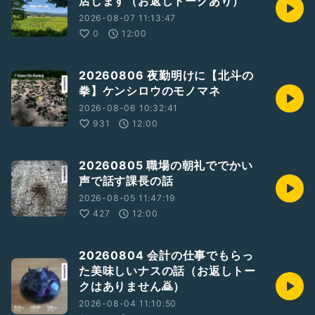
店します（お返しトークあり）
#イジメ
#暴力
2026-08-07 11:13:47
#インフルエンサー
0
12:00
#hyhお返しトーク
#hyhギフトの紹介
20260806 夜勤明けに【北斗の
拳】ケンシロウのモノマネ
2026-08-06 10:32:41
931
12:00
20260805 職場の朝礼ででかい
声で話す課長の話
2026-08-05 11:47:19
427
12:00
20260804 会計の仕事でもらっ
た美味しいナスの話（お返しトー
クはありません🙇）
2026-08-04 11:10:50