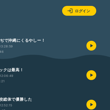
ログイン
まぢで沖縄にくるやしー！
13:28:59
:46
ックは最高！
12:06:49
1:21
校総体で優勝した
2:52:15