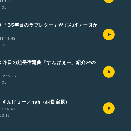
1:10:50
2:00
03 「35年目のラブレター」がすんげぇー良か
11:44:48
2:00
802 昨日の組長宿題曲「すんげぇー」紹介枠の
09:56:03
2:00
01 すんげぇー／hyh（組長宿題）
16:54:46
03:19