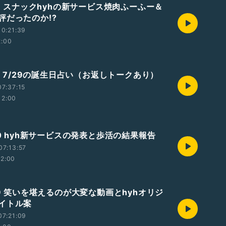
01 スナックhyhの新サービス焼肉ふーふー＆
評だったのか!?
0:21:39
2:00
31 7/29の誕生日占い（お返しトークあり）
7:37:15
12:00
30 hyh新サービスの発表と歩活の結果報告
07:13:57
12:00
29 笑いを堪えるのが大変な動画とhyhオリジ
イトル案
07:21:09