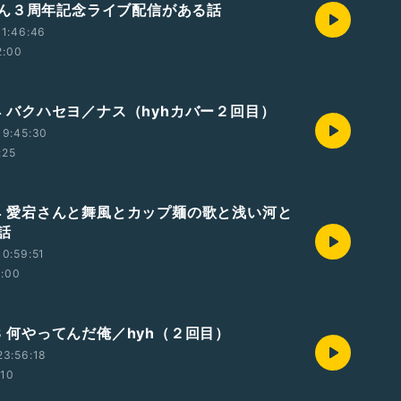
ん３周年記念ライブ配信がある話
1:46:46
2:00
24 バクハセヨ／ナス（hyhカバー２回目）
19:45:30
:25
724 愛宕さんと舞風とカップ麺の歌と浅い河と
話
0:59:51
2:00
23 何やってんだ俺／hyh（２回目）
23:56:18
:10