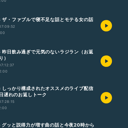
2:00
728 ザ・ファブルで寝不足な話とモテる女の話
07:09:52
:00
726 昨日飲み過ぎで元気のないラジラン（お返
り）
7:12:37
2:00
726 しっかり構成されたオススメのライブ配信
日遅れのお返しトーク
7:28:15
2:00
25 グッと説得力が増す曲の話と今夜20時から