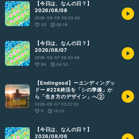
【今日は、なんの日？】
2026/08/08
『終活』『エンディングノート』
『生前整理』
2026-08-08 06:30:04
30
05:18
そんなことをワードに
誰かの何かのきっかけのカケラになれば幸いです。
【今日は、なんの日？】
ラジオトーク内で
2026/08/07
話す内容か迷いながら進めてきました。
2026-08-07 06:30:04
決して死を推奨するものではありません。
そして、わたしが感じ思ったことが主になります。
96
04:52
それぞれの出逢いや感じ方に自由を尊重します。
【Endingood】ーエンディングッ
ドー #228終活を「シの準備」か
ら「生き方のデザイン」へ②
困ったこと。聴きたいこと。
2026-08-07 02:22:03
お便りお待ちしてます。
0
10:10
今回は…
「マインドフルネスって何？やり方と効果をわかりやすく解
【今日は、なんの日？】
説」
参考資料
2026/08/06