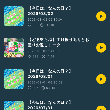
【今日は、なんの日？】
2026/08/02
#Endingood
#エンディングッド
2026-08-02 06:30:04
#どるちぇ
30
04:00
#終活
#エンディングノート
#生前整理
#終活ライフケアプランナー
#終わりよき
【どる💚らぶ】７月振り返りとお
#ひとり語り
#豆知識
便りお返しトーク
#裏話
#最近学んだ知識を披露する
#絶対共感してもらえないこと
2026-08-01 13:13:03
#最近モヤモヤしてること
593
11:58
#落ち着きある
【今日は、なんの日？】
収録日:2026/06/04
2026/08/01
2026-08-01 06:30:03
205
04:15
【今日は、なんの日？】
2026/07/31