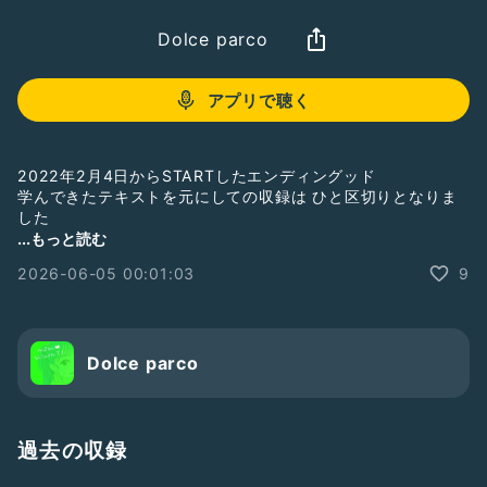
Dolce parco
アプリで聴く
2022年2月4日からSTARTしたエンディングッド
学んできたテキストを元にしての収録は ひと区切りとなりま
した
昨年から
...もっと読む
また新たな気持ちで
2026-06-05 00:01:03
9
この【Endingood】
続けさせていただいてます
(⁎ᴗ͈ˬᴗ͈⁎)
Dolce parco
【Endingood】ーエンディングッドー
過去の収録
どるちぇの作った造語です。
ー終わりよきー